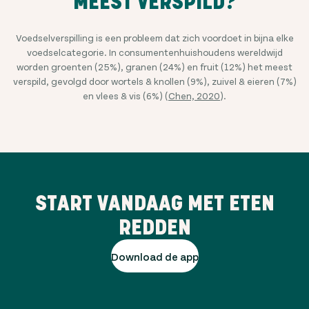
MEEST VERSPILD?
Voedselverspilling is een probleem dat zich voordoet in bijna elke
voedselcategorie. In consumentenhuishoudens wereldwijd
worden groenten (25%), granen (24%) en fruit (12%) het meest
verspild, gevolgd door wortels & knollen (9%), zuivel & eieren (7%)
en vlees & vis (6%) (
Chen, 2020
).
START VANDAAG MET ETEN
REDDEN
Download de app