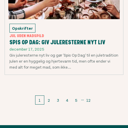
Opskrifter
JUL UDEN MADSPILD
SPIS OP DAG: GIV JULERESTERNE NYT LIV
december 17, 2025
Giv juleresterne nyt liv og gør 'Spis Op Dag' til en juletradition
Julen er en hyggelig og hjertevarm tid, men ofte ender vi
med alt for meget mad, som ikke...
1
2
3
4
5
12