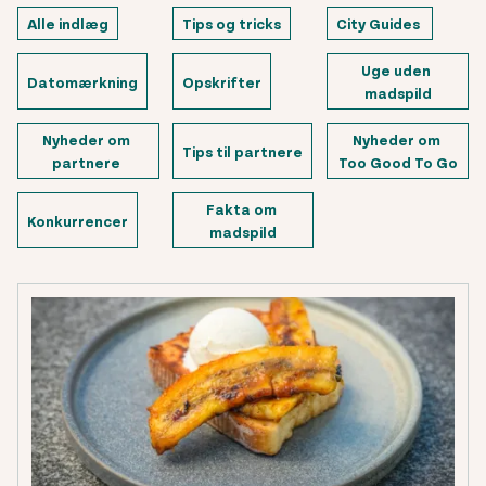
Alle indlæg
Tips og tricks
City Guides 
Uge uden 
Datomærkning
Opskrifter
madspild
Nyheder om 
Nyheder om 
Tips til partnere
partnere 
Too Good To Go
Fakta om 
Konkurrencer
madspild